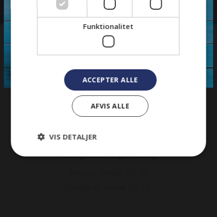
Funktionalitet
TJ Camper
Constantiavej 1, 8722 Hedensted
ACCEPTER ALLE
Klik og få
rutevejledning
Tlf.
22 92 26 43
AFVIS ALLE
Salg:
mail@tj-camper.dk
Værksted:
mail@camper-teknik.dk
VIS DETALJER
Åbningstider Salgsafdeling:
Mandag - fredag 10 - 16
Lørdag og søndag 11 - 16