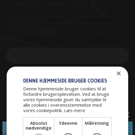
– Så du kan være tryg
Hos Camper Teknik monterer vi alle former for ekstraudstyr,
reparerer skader for alle forsikringsselskaber og servicer alle
autocampermodeller
Besøg værkstedet
×
DENNE HJEMMESIDE BRUGER COOKIES
Denne hjemmeside bruger cookies til at
forbedre brugeroplevelsen. Ved at bruge
vores hjemmeside giver du samtykke til
alle cookies i overensstemmelse med
vores cookiepolitik.
Læs mere
Absolut
Ydeevne
Målretning
nødvendige