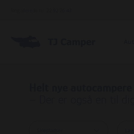
Ring allerede nu:
22 92 26 43
Au
Bile
Helt nye autocampere
Bil
– Der er også en til di