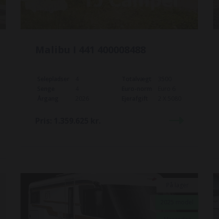
Malibu I 441 400008488
Selepladser
4
Totalvægt
3500
Senge
4
Euro-norm
Euro 6
Årgang
2026
Ejerafgift
2 X 5080
Pris:
1.359.625
kr.
På lager
2025 model