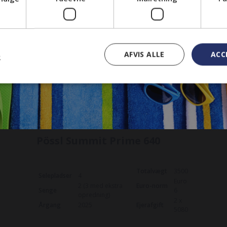
På lager
e
2026 model
i
AFVIS ALLE
ACC
R
Pössl Summit Prime 640
Totalvægt
3500
Selepladser
4
Euro
2 (3 med ekstra
Euro-norm
Senge
6
opredning)
2 x
Årgang
2025
Ejerafgift
5080