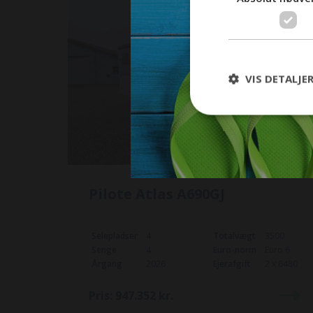
På lager
Face to Face dinett
lithium batter
VIS DETALJE
solcelle
Pilote Atlas A690GJ
Selepladser
4
Totalvægt
3500
Senge
4
Euro-norm
Euro 6
Årgang
2026
Ejerafgift
2 x 6480
Pris:
947.352
kr.