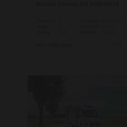
Malibu Genius 641 500018314
Selepladser
4
Totalvægt
3500 / 4100
Senge
2
Euro-norm
Euro VI
Årgang
2025
Ejerafgift
2 x 6120
Pris:
1.592.260
kr.
På lager
2025 mode
4.2t
8G automat gea