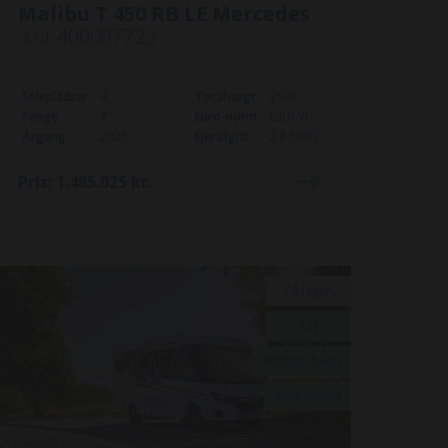
Malibu T 450 RB LE Mercedes
3.5t 400007723
Selepladser
4
Totalvægt
3500
Senge
2
Euro-norm
Euro VI
Årgang
2025
Ejerafgift
2 X 5080
Pris:
1.485.025
kr.
På lager
4.2t
dobbelt bund
smal model