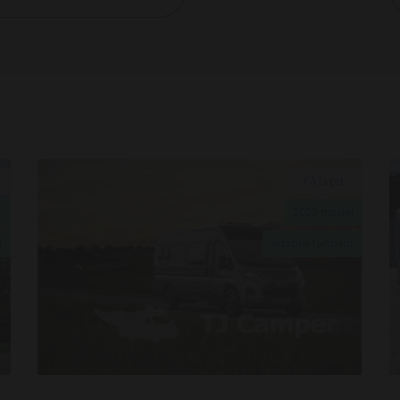
På lager
t
2025 model
m
adaptiv fartpilot