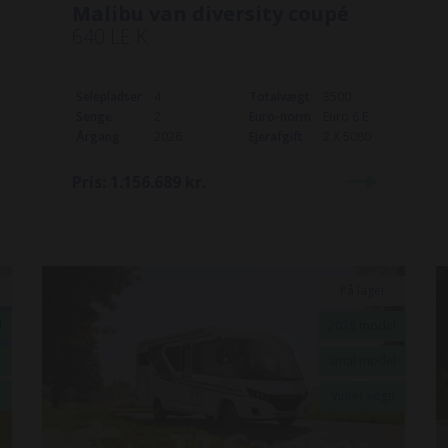
Malibu van diversity coupé
640 LE K
Selepladser
4
Totalvægt
3500
Senge
2
Euro-norm
Euro 6 E
Årgang
2026
Ejerafgift
2 X 5080
Pris:
1.156.689
kr.
På lager
l
2026 model
smal model
r
Vinter vogn