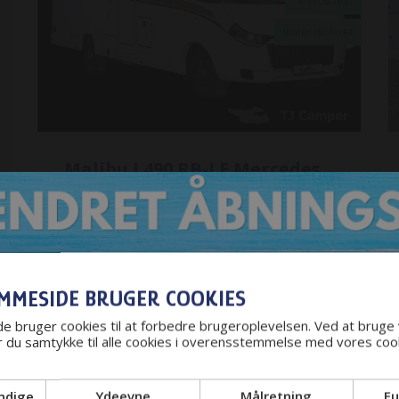
Mercedes
vinter isoleret
Malibu I 490 RB-LE Mercedes
400007839
Selepladser
4
Totalvægt
4200
Senge
2
Euro-norm
Euro VI
Årgang
2025
Ejerafgift
2 X 5080
MMESIDE BRUGER COOKIES
Pris:
1.675.965
kr.
 bruger cookies til at forbedre brugeroplevelsen. Ved at bruge
 du samtykke til alle cookies i overensstemmelse med vores cook
ndige
Ydeevne
Målretning
Fu