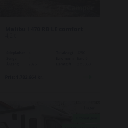
Malibu I 470 RB LE comfort
4,2 t
Selepladser
4
Totalvægt
4250
Senge
4
Euro-norm
Euro 6
Årgang
2026
Ejerafgift
2 x 5080
Pris:
1.782.664
kr.
På lager
automat gear