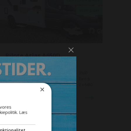
Face to Face dinette
Vinter pakke
Pilote Atlas A650D
Selepladser
4
Totalvægt
3500
Senge
2 / 4
Euro-norm
Euro 6
Årgang
2025
Ejerafgift
2 x 6480
×
Pris:
995.586
kr.
 vores
iepolitik.
Læs
nktionalitet