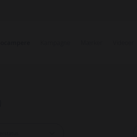
tocampere
Kampagne
Mærker
Videoer
r i bestilling
er på vej ind
g