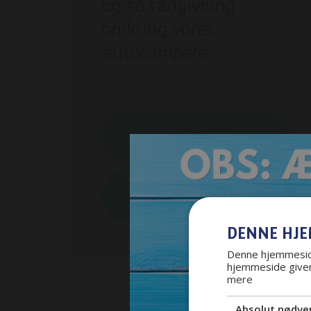
og få rådgivning
omkring vores
autocampere
22 92 26 43
Bliv ringet op
DENNE HJE
Denne hjemmeside
hjemmeside giver
mere
Absolut nødve