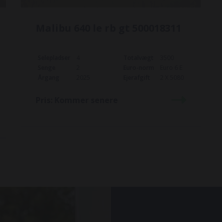
Malibu 640 le rb gt 500018311
Selepladser
4
Totalvægt
3500
Senge
2
Euro-norm
Euro 6 E
Årgang
2025
Ejerafgift
2 X 5080
Pris:
Kommer senere