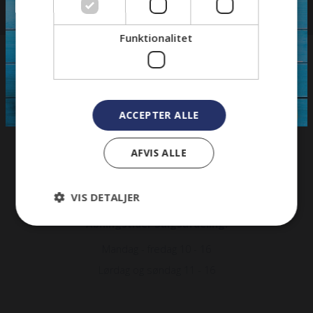
Funktionalitet
TJ Camper
Constantiavej 1, 8722 Hedensted
ACCEPTER ALLE
Klik og få
rutevejledning
Tlf.
22 92 26 43
AFVIS ALLE
Salg:
mail@tj-camper.dk
Værksted:
mail@camper-teknik.dk
VIS DETALJER
Åbningstider Salgsafdeling:
Mandag - fredag 10 - 16
Lørdag og søndag 11 - 16