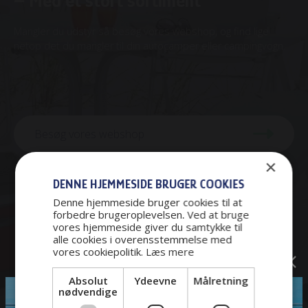
– Med et stort sortiment
Mangler du udstyr så besøg vores webshop, og find lige
netop det du mangler til din autocamper eller campingvogn.
Besøg vores webshop
×
DENNE HJEMMESIDE BRUGER COOKIES
Denne hjemmeside bruger cookies til at
forbedre brugeroplevelsen. Ved at bruge
vores hjemmeside giver du samtykke til
alle cookies i overensstemmelse med
vores cookiepolitik.
Læs mere
Absolut
Ydeevne
Målretning
nødvendige