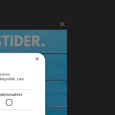
Kopholder
del
Ladebooster
Partikelfilter
e
risk
×
 vores
iepolitik.
Læs
nktionalitet