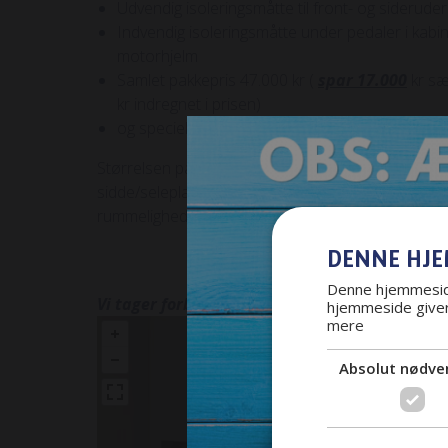
Udvendig isoleringsmåtte til front- og sideruder
Indvendig isoleringsmåtte under pedaler i kabi
motorhjelm
Samlet pakkepris 47.000 kr (
spar 17.000
kr sæ
kr indregnet i prisen)
og specielfront fra Ruhl ( 35000 kr. )
Størrelsen på de 5,40 gør den praktisk at køre rund
sidde/selepladser, på den måde får camperen e
rummelighed.
DENNE HJE
Denne hjemmeside
Vi tager forbehold for prisændringer og tastef
hjemmeside giver
mere
Absolut nødve