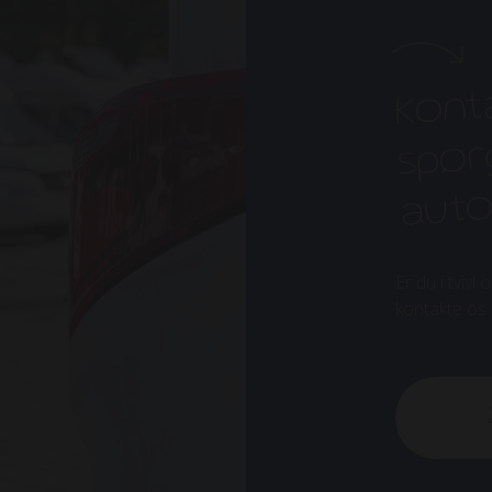
Kont
spørg
aut
Er du i tvivl
kontakte os el