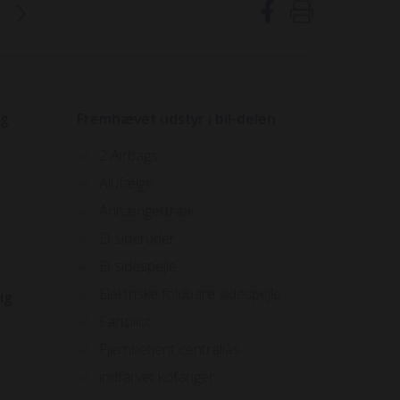
ig
Fremhævet udstyr i bil-delen
2 Airbags
Alufælge
Anhængertræk
El-sideruder
El-sidespejle
Elektriske foldbare sidespejle
ig
Fartpilot
Fjernbetjent centrallås
indfarvet kofanger