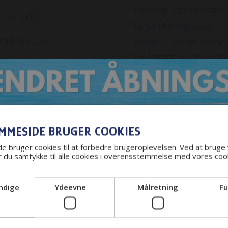
Køleskab, kompressormo
ne og under
Lithium forbrugsbatteri
rtilbud 30.000
Myggenet ved døråbning
Plisségardiner i førekabin
Softlock i skydedøren
t i. Der er 3
Spildevandstank med elekt
ndnu mere
tømning
Svingbad
MMESIDE BRUGER COOKIES
Truma Combi 6/E (gas og
elvarme) med CP Plus
 bruger cookies til at forbedre brugeroplevelsen. Ved at bruge
ejl.
 du samtykke til alle cookies i overensstemmelse med vores cook
betjeningspanel
USB stik
ndige
Ydeevne
Målretning
Fu
Vinterpakke