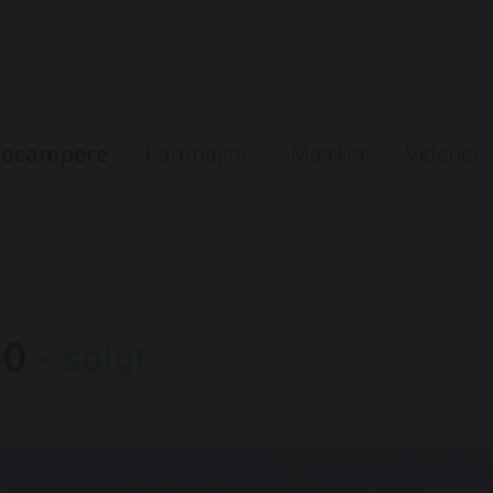
tocampere
Kampagne
Mærker
Videoer
r i bestilling
er på vej ind
40
- solgt