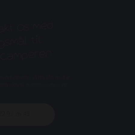
akt os med
smål til
ocamperen
 om det mindste, så tøv ikke med at
ler skriv til:
mail@tj-camper.dk
22 92 26 43