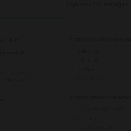
Tryk her for detaljer
Fremhævet udstyr udvend
or, 140 HK.
Bakkamera
 op med alt
El-trinbræt
Markise
 med dens meget
Solcelleanlæg
 kvalitetsvogn
Fremhævet udstyr indvend
de:
Dobbeltseng på tværs
Gasalarm
Justerbare pilotstole