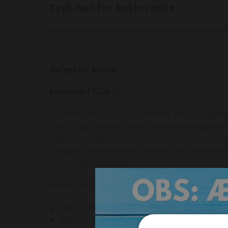
Tryk her for beskrivelse
Sælges for kunde.
EuraMobil T726 EF
Super model fra tyske EuraMobil, som er Bygget
chassis og med Mercedes, som giver køreglæde o
Vognen er bygget med vandbåren centralvarme o
som giver en enorm komfort hele året. Keramisk 
Undervognsbehandlet.
Masser af Ekstra udstyr:
Ekstra sikkerheds låse på alle døre.
MAX fan tagluge