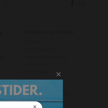
ig
Fremhævet udstyr i bil-delen
Alufælge
automatgear 8 trin
døre
Automatisk klimaanlæg
El-sideruder
El-sidespejle
Elektrisk Håndbremse
Fjernbetjent centrallås
Multifunktionsrat i læder
Multimedia system
×