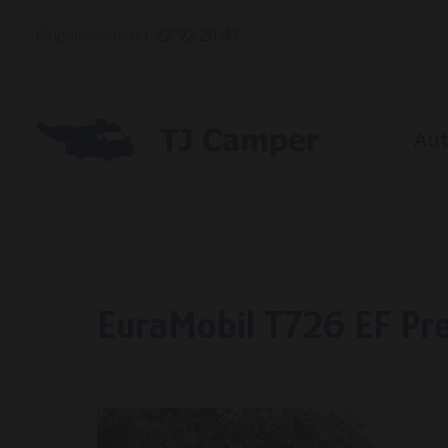
Ring allerede nu:
22 92 26 43
Au
Bile
Bil
EuraMobil T726 EF Pr