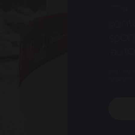
Kont
spørg
aut
Er du i tvivl
kontakte os el