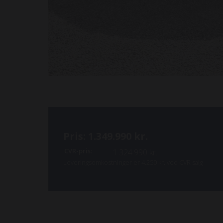
Pris: 1.349.990 kr.
CVR-pris:
1.324.990 kr.
Leveringsomkostninger er 4.250 kr. ved CVR salg