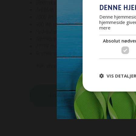
Elektrisk sænkbar cykelholder til. 2 elcykler
DENNE HJE
2x135Ah Lithium batterier
2000 Wh sinus inverter med 220v I alle kontakte
Denne hjemmeside
hjemmeside giver
300 Wh solcelle
mere
Hydrauliske støtteben med vejefunktion via App
Fastmonteret fylde gastank
Absolut nødve
27” TV m/DVD.
Se mere på udstyrslisten anden sted i annoncen
Kan ses og prøvekøres på adressen i Hedenste
VIS DETALJE
Kontakt for køb