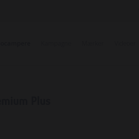
tocampere
Kampagne
Mærker
Videoer
r i bestilling
er på vej ind
emium Plus