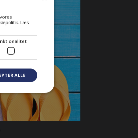
Navigationsenhed
Partikelfilter
 vores
ig
iepolitik.
Læs
nktionalitet
EPTER ALLE
e