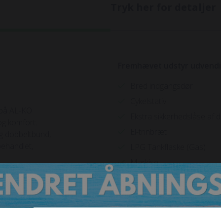
Tryk her for detaljer
Fremhævet udstyr udvend
Bred indgangsdør
Cykelstativ
 på AL-KO
Ekstra sikkerhedslåse af 
g komfort.
El-trinbræt
g dobbeltbund,
behandlet,
LPG Tankflaske (Gas)
Markise
Solcelleanlæg
Støtteben hydrauliske
TV antenne