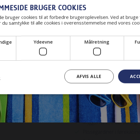
Udvendig sikkerhedslåse
MMESIDE BRUGER COOKIES
r
 bruger cookies til at forbedre brugeroplevelsen. Ved at bruge
Fremhævet udstyr indvend
 du samtykke til alle cookies i overensstemmelse med vores cook
Alde varme system
ndige
Ydeevne
Målretning
Fu
Dobbeltbund
Duo Control uden filter
Emhætte
d.
Enkeltsenge
AFVIS ALLE
ACC
R
Inverter til 230V
Justerbare pilotstole
Lithium forbrugsbatteri
Mobilt bredbånd
Myggenet ved døråbning
Plisségardiner i førekabin