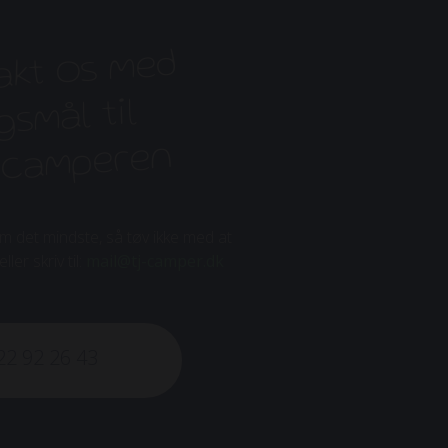
akt os med
smål til
ocamperen
 om det mindste, så tøv ikke med at
ler skriv til:
mail@tj-camper.dk
22 92 26 43