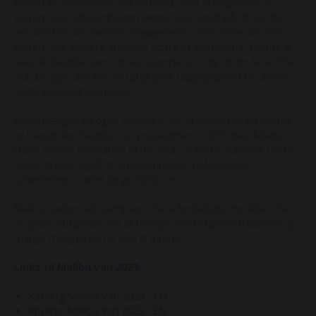
Malibu er en innovativ virksomhed, som stadig ledes af
ejeren selv. Virksomheden lægger stor vægt på, at alle de
ansatte har det samme engagement i virksomheden som
ejeren. Alle ansatte arbejder ud fra ét samlet mål, nemlig at
lave de bedste vans og autocampere til dig og din ferie. ”Det
må da siges at være et rigtigt godt udgangspunkt for at lave
nogle gode autocampere”.
Malibu lægger da også stor vægt på, at kvaliteten på bilerne
er blandt den bedste i sit prissegment. I 2015 blev Malibu
tildelt prisen, Innovation of the Year, af tyske AutoBild. Dette
understreger også, at autocamperne fra Malibu er
nytænkning, kvalitet og god pris i ét.
Malibu sælger autocampere i flere forskellige modeller. Der
er gode muligheder for at tilvælge forskelligt ekstraudstyr og
mange muligheder for valg af interiør.
Links til Malibu Van 2023:
Katalog Malibu Van 2023 - EN
Prisliste Malibu Van 2023 - EN