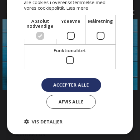
alle cookies i overensstemmelse med
vores cookiepolitik.
Læs mere
Absolut
Ydeevne
Målretning
nødvendige
Funktionalitet
Malibu basis biler
Malibu - Basisbiler
-
Selepladser
-
Vægtafgift
-
Senge
-
Km/l
ACCEPTER ALLE
Pris:
0
kr.
AFVIS ALLE
VIS DETALJER
Kontakt os