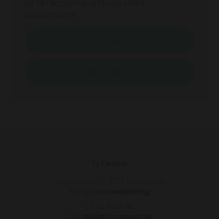
og få rådgivning omkring vores
autocampere
22 92 26 43
Bliv ringet op
TJ Camper
Constantiavej 1, 8722 Hedensted
Klik og få
rutevejledning
Tlf.
22 92 26 43
Salg:
mail@tj-camper.dk