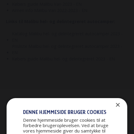
Købers guide Malibu Van 2023 - EN
Almen info Malibu Van 2022-2023 - EN
Links til Malibu hel- og delintegreret autocamper:
Katalog Malibu hel- og delintegreret autocamper 2023 -
EN
Prisliste Malibu hel- og delintegreret autocamper 2023 -
EN
Købers guide Malibu hel- og delintegreret 2023 - EN
×
DENNE HJEMMESIDE BRUGER COOKIES
Denne hjemmeside bruger cookies til at
forbedre brugeroplevelsen. Ved at bruge
vores hjemmeside giver du samtykke til